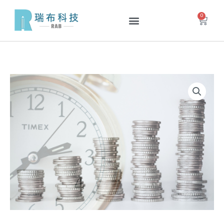
跳
0
購
至
物
主
籃
要
內
投
容
資-
代
碼
解
鎖
數
量