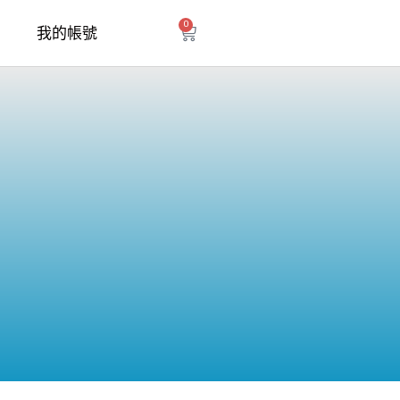
0
購
我的帳號
物
籃