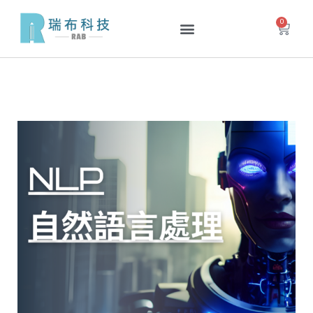
跳
0
購
至
物
主
籃
要
內
容