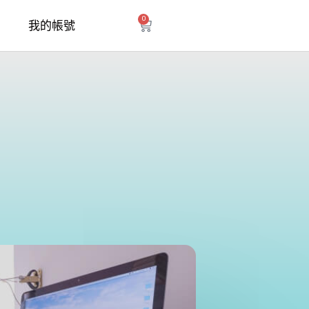
0
購
我的帳號
物
籃